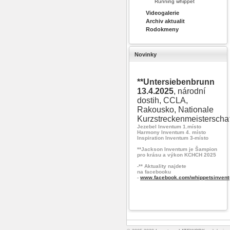
Running whippet
Videogalerie
Archiv aktualit
Rodokmeny
Novinky
**Untersiebenbrunn
13.4.2025
, národní
dostih, CCLA,
Rakousko, Nationale
Kurzstreckenmeisterschaf
Jezebel Inventum 1.místo
Harmony Inventum 4. místo
Inspiration Inventum 3-místo
**Jackson Inventum je Šampion
pro krásu a výkon KCHCH 2025
-** Aktuality najdete
na facebooku
-
www.facebook.com/whippetsinvent